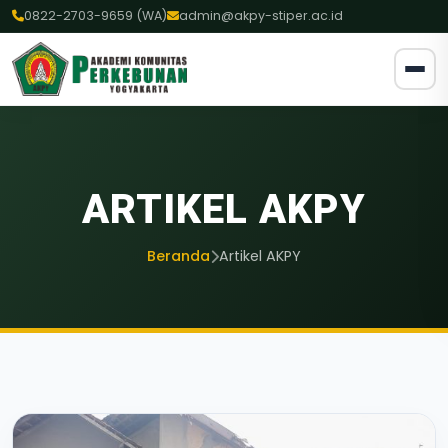
0822-2703-9659 (WA)
admin@akpy-stiper.ac.id
ARTIKEL AKPY
Beranda
Artikel AKPY